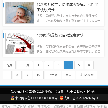
和激情，能够激发人们的共鸣和情感共鸣。这一组
最新婴儿歌曲，唱响成长旋律，陪伴宝
合的出现，为音乐界注入了新的活力和创造力...
宝快乐成长
摘要：最新婴儿歌曲，专为宝宝的成长旋律而设
计，用美妙的旋律和温馨的歌词陪伴宝宝度过每一
个重要时刻。这些歌曲能够刺激宝宝的语言和听觉
发展，帮助他们更好地认识世界。唱响成长旋律，
马钢股份最新公告及深度解读
让宝宝的每一天都充满欢乐和爱的氛围。1、《...
摘要：马钢股份发布最新公告，内容涵盖公司运营
状况、财务状况及未来发展规划等重要信息。公告
深度解读了公司的最新动态，包括业绩报告、战略
规划、市场布局等。公告透露出公司稳健发展的态
首页
上一页
1
2
3
4
5
6
势，展现出良好的市场前景。具体细节需关注...
7
8
9
10
下一页
末页
共 1299 页
Copyright
2015-2019
版权后台设置.
基于
Z-BlogPHP
搭建
京公网安备11000000000001号
粤ICP备2022124360号-1
暖气片市场占有率
钢制二柱散热器
宏硕采暖设备
高档住宅暖气片
钢制弧