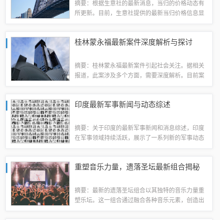
摘要：根据生意社的最新消息，当归的价格动态有
所更新。目前，生意社提供的最新当归价格信息显
示出其价格走势和变化。具体价格可关注生意社相
关渠道以获取最新数据。生意社当归价格概述根据
桂林蒙永福最新案件深度解析与探讨
生意社的数据，近期当归的价格呈现出波动中...
摘要：桂林蒙永福最新案件引起社会关注。据相关
报道，此案涉及多个方面，需要深度解析。目前案
件正在调查中，具体细节尚未公开。我们需要等待
官方发布更多信息，以便更好地了解案件的背景、
印度最新军事新闻与动态综述
过程和结果。此案件的解决将为社会带来积极...
摘要：关于印度的最新军事新闻和消息综述，印度
在军事领域持续活跃，展示了一系列新的军事动态
和进展。包括最新的军事装备采购、军事演习、国
防政策调整以及与周边国家的军事关系等方面的消
重塑音乐力量，遗落圣坛最新组合揭秘
息。这些新闻反映了印度在增强国防实力和军...
摘要：最新的遗落圣坛组合以其独特的音乐力量重
塑乐坛。这一组合通过融合各种音乐元素，创造出
独特的音乐风格，引领潮流。他们的音乐充满活力