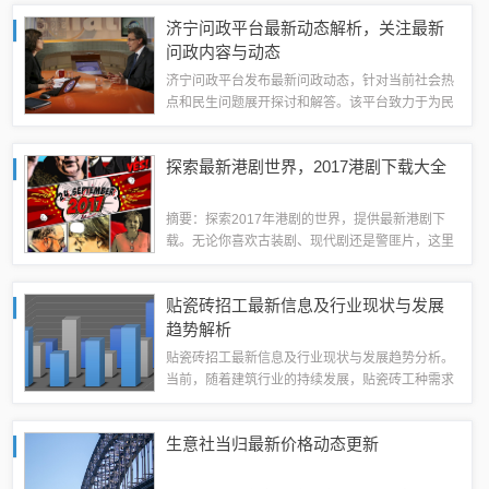
兼具深度和广度，帮助读者了解全球最新动态，把
济宁问政平台最新动态解析，关注最新
握时代脉搏。全球经济格局的新变化随着全球...
问政内容与动态
济宁问政平台发布最新问政动态，针对当前社会热
点和民生问题展开探讨和解答。该平台致力于为民
服务，提供政策解读、问题反馈等多元化服务。最
新动态涉及多个领域，包括经济发展、城市建设、
探索最新港剧世界，2017港剧下载大全
环境保护等。通过解析这些动态，可以看出政...
摘要：探索2017年港剧的世界，提供最新港剧下
载。无论你喜欢古装剧、现代剧还是警匪片，这里
都能满足你的需求。通过简单的操作，你可以轻松
下载到最新的港剧，随时随地欣赏香港影视的魅
贴瓷砖招工最新信息及行业现状与发展
力。随着科技的飞速发展和互联网的普及，港...
趋势解析
贴瓷砖招工最新信息及行业现状与发展趋势分析。
当前，随着建筑行业的持续发展，贴瓷砖工种需求
量大增，招工信息频繁更新。应聘者需具备专业技
能和一定经验。行业正朝着智能化、机械化方向发
生意社当归最新价格动态更新
展，未来趋势预测为技术要求更高、专业化分...